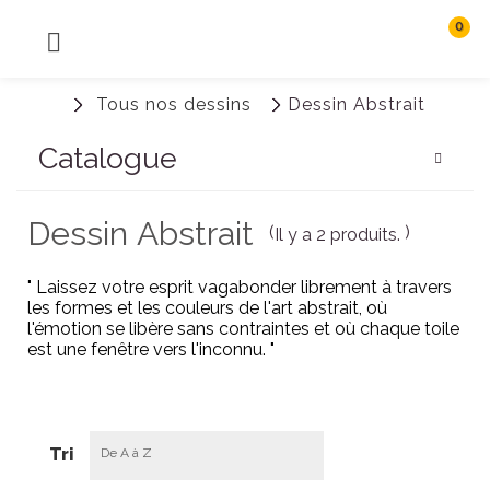
0
MENU
Rechercher
Tous nos dessins
Dessin Abstrait
Connexion
Catalogue
Dessin Abstrait
(
)
Il y a 2 produits.
" Laissez votre esprit vagabonder librement à travers
les formes et les couleurs de l'art abstrait, où
l'émotion se libère sans contraintes et où chaque toile
est une fenêtre vers l'inconnu. "
Tri
De A à Z