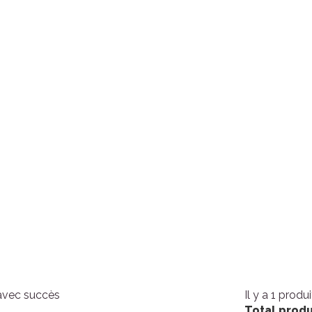
 avec succès
Il y a 1 produ
Total produ