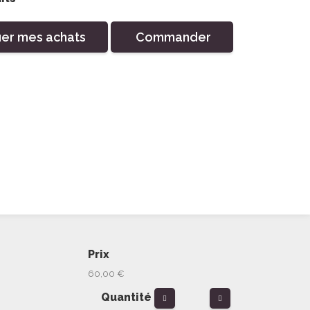
uer mes achats
Commander
Prix
60,00 €
Quantité