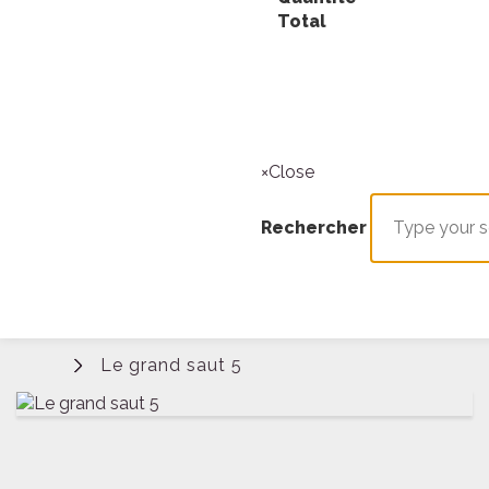
Total
Rechercher
×
Close
Rechercher
Le grand saut 5
Connexion