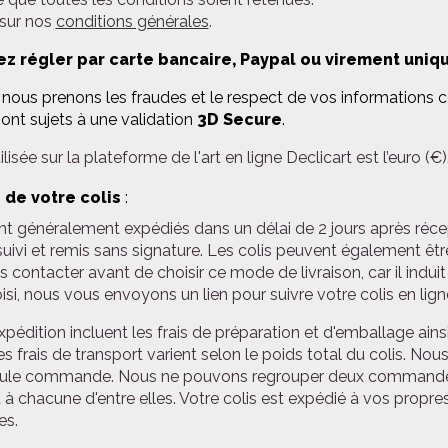
 sur nos
conditions générales
.
z régler par carte bancaire, Paypal ou virement uniq
ous prenons les fraudes et le respect de vos informations con
ont sujets à une validation
3D Secure
.
lisée sur la plateforme de l'art en ligne Declicart est l’euro (€)
 de votre colis
:
nt généralement expédiés dans un délai de 2 jours après réce
ivi et remis sans signature. Les colis peuvent également être
s contacter avant de choisir ce mode de livraison, car il indu
oisi, nous vous envoyons un lien pour suivre votre colis en lign
expédition incluent les frais de préparation et d'emballage ainsi
es frais de transport varient selon le poids total du colis. 
ule commande. Nous ne pouvons regrouper deux commandes 
 à chacune d'entre elles. Votre colis est expédié à vos propres
es.