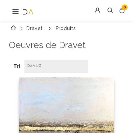
0
MENU
Rechercher
Dravet
Produits
Connexion
Oeuvres de Dravet
Tri
De A à Z