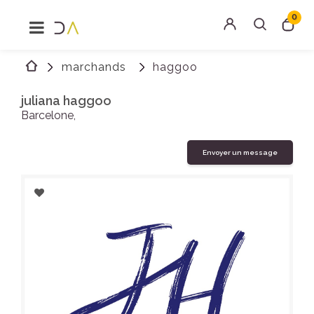
0
MENU
Rechercher
marchands
haggoo
Connexion
juliana haggoo
Barcelone,
Envoyer un message
Ajouter
à
favoris