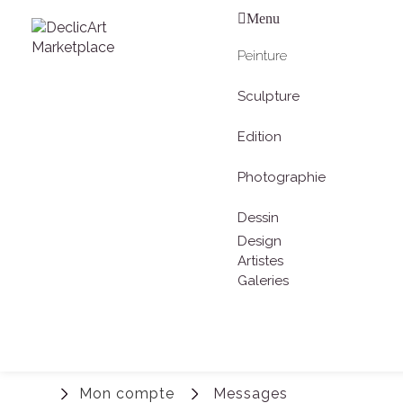
Menu
Peinture
Sculpture
Edition
Photographie
Dessin
Design
Artistes
Galeries
Mon compte
Messages
Connexion