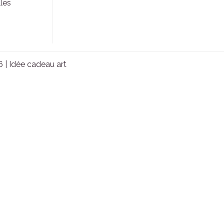
les
6 |
Idée cadeau art