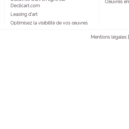
Oeuvres en
Declicart.com
Leasing d'art
Optimisez la visibilité de vos œuvres
d'art sur Déclicart grâce à ces outils de
marketing
Mentions légales
Idées de cadeaux de Noël abordables
: Offrir une œuvre d'art pour tous les
budgets
Foire aux questions : toutes les
questions que vous vous posez avant
d'acheter sur Declicart