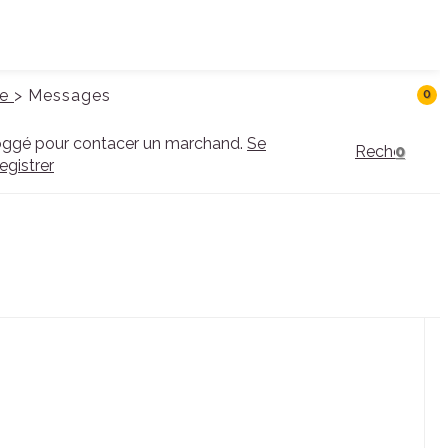
te
>
Messages
0
oggé pour contacer un marchand.
Se
Rechercher
0
egistrer
Connexion