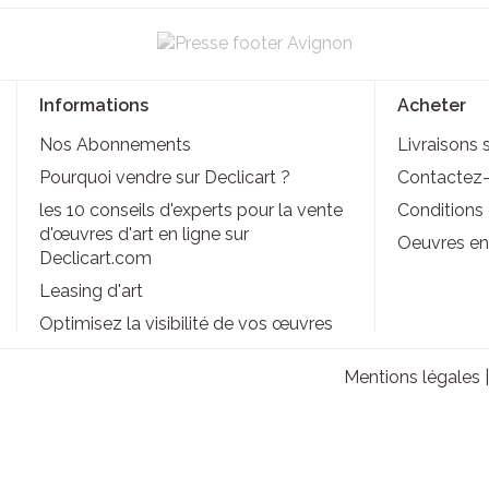
Informations
Acheter
Nos Abonnements
Livraisons 
Pourquoi vendre sur Declicart ?
Contactez
les 10 conseils d'experts pour la vente
Conditions d
d'œuvres d'art en ligne sur
Oeuvres en
Declicart.com
Leasing d'art
Optimisez la visibilité de vos œuvres
d'art sur Déclicart grâce à ces outils de
marketing
Mentions légales
Idées de cadeaux de Noël abordables
: Offrir une œuvre d'art pour tous les
budgets
Foire aux questions : toutes les