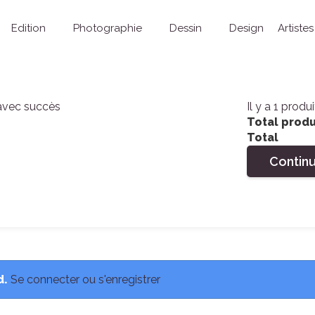
Edition
Photographie
Dessin
Design
Artistes
 avec succès
Il y a 1 produ
Total produ
Total
Contin
d.
Se connecter ou s'enregistrer