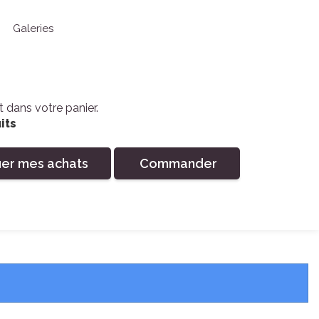
Galeries
it dans votre panier.
its
uer mes achats
Commander
Recher
Connexion