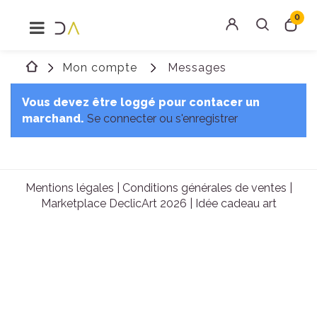
0
MENU
Rechercher
Mon compte
Messages
Connexion
Vous devez être loggé pour contacer un
marchand.
Se connecter ou s'enregistrer
Mentions légales
|
Conditions générales de ventes
|
Marketplace DeclicArt 2026 |
Idée cadeau art