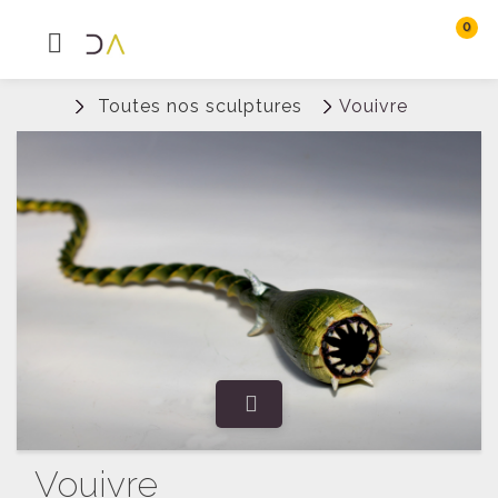
0
MENU
Rechercher
Toutes nos sculptures
Vouivre
Connexion
Vouivre