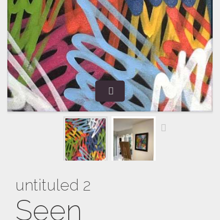
untituled 2
Seen