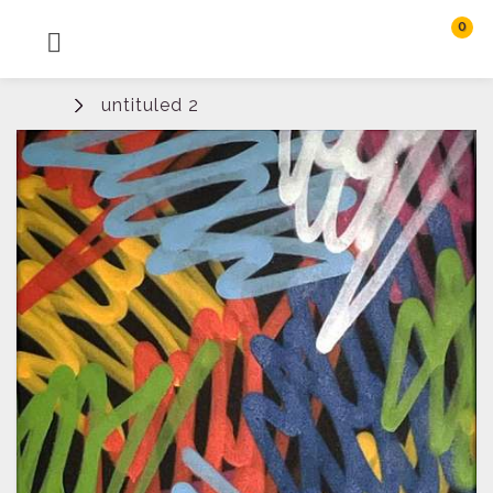
0
MENU
Rechercher
untituled 2
Connexion