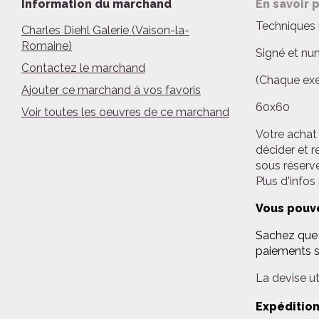
Information du marchand
En savoir 
Techniques 
Charles Diehl Galerie (Vaison-la-
Romaine)
Signé et nu
Contactez le marchand
(Chaque exem
Ajouter ce marchand à vos favoris
60x60
Voir toutes les oeuvres de ce marchand
Votre achat 
décider et r
sous réserve
Plus d'infos
Vous pouve
Sachez que n
paiements s
La devise uti
Expédition